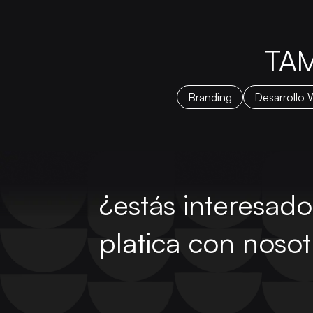
TAM
Branding
Desarrollo 
¿estás interesad
platica con nosot