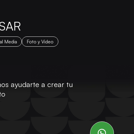
ESAR
al Media
Foto y Video
os ayudarte a crear tu
to