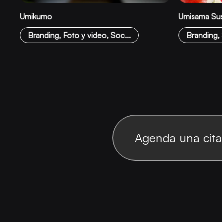
Umikumo
Umisama Sus
Branding, Foto y video, Soc...
Branding,
Agenda una cita