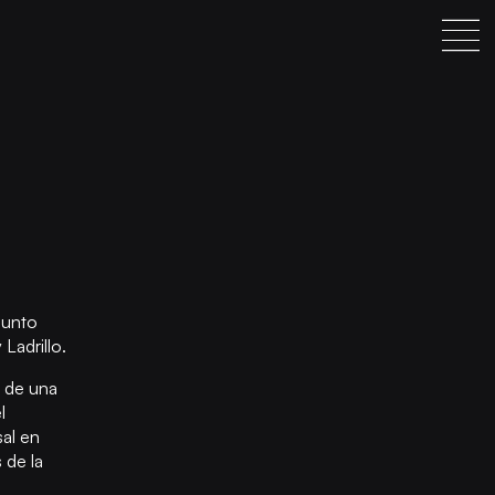
junto
Ladrillo.
s de una
l
al en
 de la