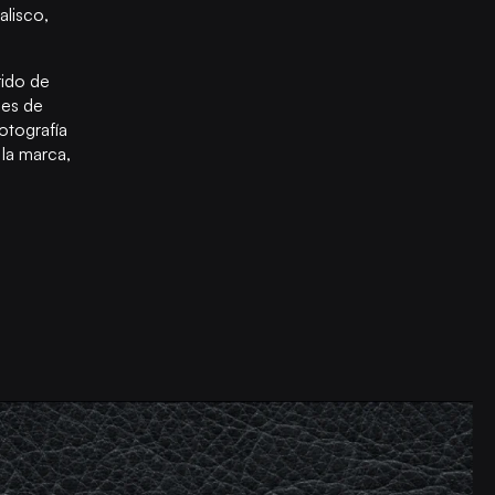
alisco,
rido de
des de
otografía
la marca,