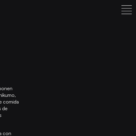
mponen
mikumo,
de comida
s de
s
a con